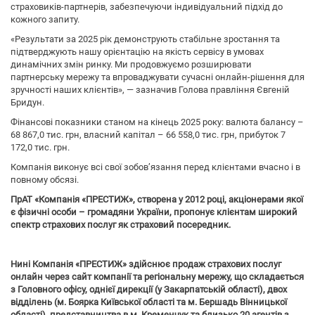
страховиків-партнерів, забезпечуючи індивідуальний підхід до
кожного запиту.
«Результати за 2025 рік демонструють стабільне зростання та
підтверджують нашу орієнтацію на якість сервісу в умовах
динамічних змін ринку. Ми продовжуємо розширювати
партнерську мережу та впроваджувати сучасні онлайн-рішення для
зручності наших клієнтів», — зазначив Голова правління Євгеній
Бридун.
Фінансові показники станом на кінець 2025 року: валюта балансу –
68 867,0 тис. грн, власний капітал – 66 558,0 тис. грн, прибуток 7
172,0 тис. грн.
Компанія виконує всі свої зобов’язання перед клієнтами вчасно і в
повному обсязі.
ПрАТ «Компанія «ПРЕСТИЖ», створена у 2012 році, акціонерами якої
є фізичні особи – громадяни України, пропонує клієнтам широкий
спектр страхових послуг як страховий посередник.
Нині Компанія «ПРЕСТИЖ» здійснює продаж страхових послуг
онлайн через сайт компанії та регіональну мережу, що складається
з Головного офісу, однієї дирекції (у Закарпатській області), двох
відділень (м. Боярка Київської області та м. Бершадь Вінницької
області), представництва в м. Кременчук та близько 20 агентів з